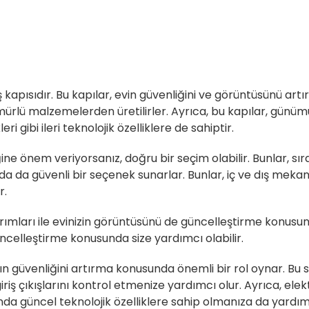
ş kapısıdır. Bu kapılar, evin güvenliğini ve görüntüsünü artı
lü malzemelerden üretilirler. Ayrıca, bu kapılar, günümüzd
 gibi ileri teknolojik özelliklere de sahiptir.
ğine önem veriyorsanız, doğru bir seçim olabilir. Bunlar, 
a da güvenli bir seçenek sunarlar. Bunlar, iç ve dış mekanla
r.
ımları ile evinizin görüntüsünü de güncelleştirme konusund
güncelleştirme konusunda size yardımcı olabilir.
nın güvenliğini artırma konusunda önemli bir rol oynar. Bu s
riş çıkışlarını kontrol etmenize yardımcı olur. Ayrıca, elekt
da güncel teknolojik özelliklere sahip olmanıza da yardımc