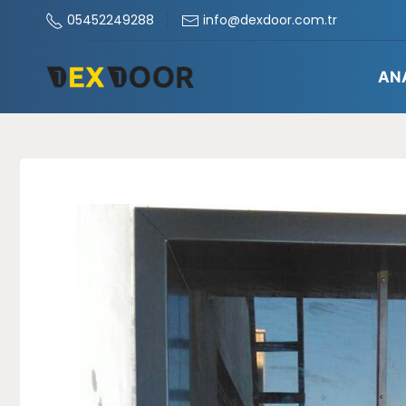
05452249288
info@dexdoor.com.tr
AN