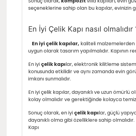
Sonuç olarak,
kompozit
villa kapıları, evin 
seçeneklerine sahip olan bu kapılar, evinizin
En İyi Çelik Kapı nasıl olmalıdır 
En iyi çelik kapılar,
kaliteli malzemelerden ü
uygun olarak tasarım yapılmalıdır. Kapının ren
En iyi
çelik kapı
lar, elektronik kilitleme sistem
konusunda etkilidir ve aynı zamanda evin gör
imkanı sunmalıdır.
En iyi çelik kapılar, dayanıklı ve uzun ömürlü 
kolay olmalıdır ve gerektiğinde kolayca temiz
Sonuç olarak, en iyi
çelik kapı
lar, güçlü yapıy
dayanıklı olma gibi özelliklere sahip olmalıd
Kapı