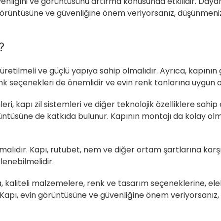
güvenliğini ve görüntüsünü artırma konusunda etkilidir. Daya
 görüntüsüne ve güvenliğine önem veriyorsanız, düşünmeni
?
retilmeli ve güçlü yapıya sahip olmalıdır. Ayrıca, kapını
k seçenekleri de önemlidir ve evin renk tonlarına uygun ol
leri, kapı zil sistemleri ve diğer teknolojik özelliklere sahip
üntüsüne de katkıda bulunur. Kapının montajı da kolay o
olmalıdır. Kapı, rutubet, nem ve diğer ortam şartlarına karş
lenebilmelidir.
a, kaliteli malzemelere, renk ve tasarım seçeneklerine, ele
ır. Kapı, evin görüntüsüne ve güvenliğine önem veriyorsanı