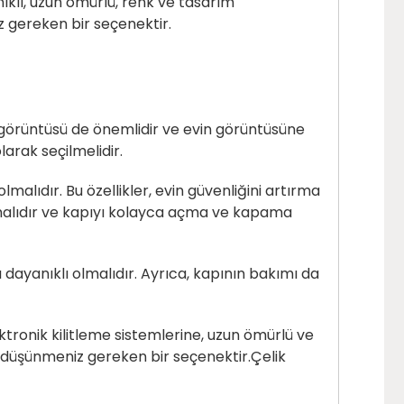
nıklı, uzun ömürlü, renk ve tasarım
z gereken bir seçenektir.
n görüntüsü de önemlidir ve evin görüntüsüne
arak seçilmelidir.
 olmalıdır. Bu özellikler, evin güvenliğini artırma
lmalıdır ve kapıyı kolayca açma ve kapama
ı dayanıklı olmalıdır. Ayrıca, kapının bakımı da
ktronik kilitleme sistemlerine, uzun ömürlü ve
z, düşünmeniz gereken bir seçenektir.
Çelik