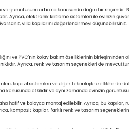
ni ve görüntüsünü artırma konusunda doğru bir seçimdir. Bu
r. Ayrıca, elektronik kilitleme sistemleri ile evinizin güve
orsanız, villa kapılarını değerlendirmeyi düşünebilirsiniz.
lığını ve PVC'nin kolay bakım özelliklerinin birleşiminden ol
anıklıdır. Ayrıca, renk ve tasarım seçenekleri de mevcutt
leri, kapı zil sistemleri ve diğer teknolojik özellikler de da
rtırma konusunda etkilidir ve aynı zamanda evinizin görüntüs
aha hafif ve kolayca montaj edilebilir. Ayrıca, bu kapılar,
rıca, kompozit kapılar, farklı renk ve tasarım seçenekleri