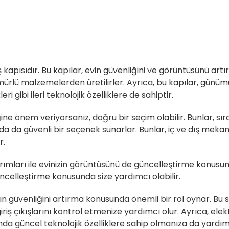
ş kapısıdır. Bu kapılar, evin güvenliğini ve görüntüsünü artı
lü malzemelerden üretilirler. Ayrıca, bu kapılar, günümüzd
 gibi ileri teknolojik özelliklere de sahiptir.
ğine önem veriyorsanız, doğru bir seçim olabilir. Bunlar, 
a da güvenli bir seçenek sunarlar. Bunlar, iç ve dış mekanla
r.
ımları ile evinizin görüntüsünü de güncelleştirme konusund
güncelleştirme konusunda size yardımcı olabilir.
nın güvenliğini artırma konusunda önemli bir rol oynar. Bu s
riş çıkışlarını kontrol etmenize yardımcı olur. Ayrıca, elekt
da güncel teknolojik özelliklere sahip olmanıza da yardımc