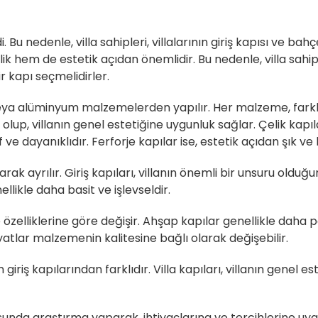
di. Bu nedenle, villa sahipleri, villalarının giriş kapısı ve b
ik hem de estetik açıdan önemlidir. Bu nedenle, villa sahip
r kapı seçmelidirler.
e veya alüminyum malzemelerden yapılır. Her malzeme, farklı 
olup, villanın genel estetiğine uygunluk sağlar. Çelik kapıl
f ve dayanıklıdır. Ferforje kapılar ise, estetik açıdan şık ve
olarak ayrılır. Giriş kapıları, villanın önemli bir unsuru oldu
ellikle daha basit ve işlevseldir.
e özelliklerine göre değişir. Ahşap kapılar genellikle daha p
atlar malzemenin kalitesine bağlı olarak değişebilir.
n giriş kapılarından farklıdır. Villa kapıları, villanın genel
nusunda araştırma yaparak, ihtiyaçlarına ve tercihlerine uygun