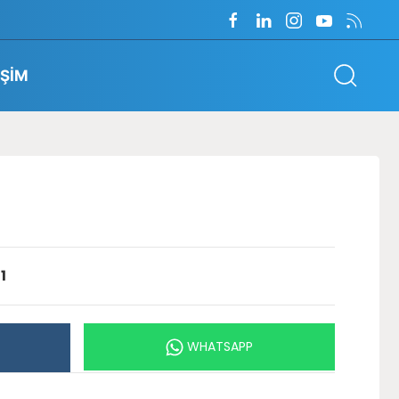
İŞİM
1
WHATSAPP