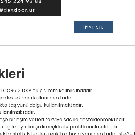
FİYAT İSTE
kleri
i A1 CCR612 DKP olup 2 mm kalınlığındadır.
ga destek sacı kullanılmaktadır
ukta taş yünü dolgu kullanılmaktadır.
ullanılmaktadır.
öşe birleşim yerleri takviye sac ile desteklenmektedir.
da açılmaya karşı dirençli kutu profil konulmaktadır.
elektrostatik istenilen renk toz boya yapılmaktadır. İste