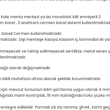
ır. Kale marka merkezi ya da monoblok kilit emniyetli 3
stem barel , 3 anahtarlı cermen barel sistemi kullanılmaktad
lit bareli Cermen kullanılmaktadır.
maktadır. Dişi menteşe kasaya kasanın iç kısmından iki ya
elinmeyecek ve tahrip edilmeyecek sertlikte, metal seren y
lanılmaktadır.
bağlı olarak değişmektedir.
 kilidi muhafaza altına alacak şekilde korunmaktadır.
ği için mevcut konumun iklim şartlarına uygun olarak 4 mm
ığında marin kontrplak, 18 mm kalınlığında iroko yüzey m
tegre edilebilir. Parmak izli, iris tanıma, şifreli , kartlı g