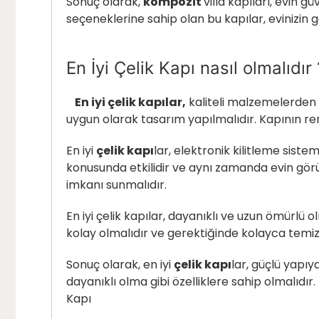
Sonuç olarak,
kompozit
villa kapıları, evin 
seçeneklerine sahip olan bu kapılar, evinizin
En İyi Çelik Kapı nasıl olmalıdır 
En iyi çelik kapılar,
kaliteli malzemelerden ü
uygun olarak tasarım yapılmalıdır. Kapının ren
En iyi
çelik kapı
lar, elektronik kilitleme sistem
konusunda etkilidir ve aynı zamanda evin gör
imkanı sunmalıdır.
En iyi çelik kapılar, dayanıklı ve uzun ömürlü 
kolay olmalıdır ve gerektiğinde kolayca temiz
Sonuç olarak, en iyi
çelik kapı
lar, güçlü yapıy
dayanıklı olma gibi özelliklere sahip olmalıd
Kapı