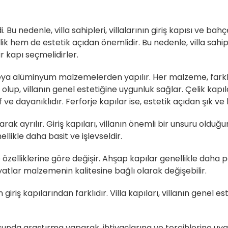
di. Bu nedenle, villa sahipleri, villalarının giriş kapısı ve b
ik hem de estetik açıdan önemlidir. Bu nedenle, villa sahip
r kapı seçmelidirler.
e veya alüminyum malzemelerden yapılır. Her malzeme, farklı 
olup, villanın genel estetiğine uygunluk sağlar. Çelik kapıl
f ve dayanıklıdır. Ferforje kapılar ise, estetik açıdan şık ve
olarak ayrılır. Giriş kapıları, villanın önemli bir unsuru oldu
ellikle daha basit ve işlevseldir.
e özelliklerine göre değişir. Ahşap kapılar genellikle daha p
atlar malzemenin kalitesine bağlı olarak değişebilir.
n giriş kapılarından farklıdır. Villa kapıları, villanın genel
nusunda araştırma yaparak, ihtiyaçlarına ve tercihlerine uygun