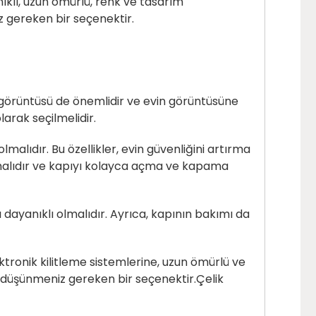
nıklı, uzun ömürlü, renk ve tasarım
z gereken bir seçenektir.
n görüntüsü de önemlidir ve evin görüntüsüne
arak seçilmelidir.
 olmalıdır. Bu özellikler, evin güvenliğini artırma
lmalıdır ve kapıyı kolayca açma ve kapama
ı dayanıklı olmalıdır. Ayrıca, kapının bakımı da
ktronik kilitleme sistemlerine, uzun ömürlü ve
z, düşünmeniz gereken bir seçenektir.
Çelik