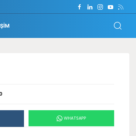
İŞİM
0
WHATSAPP