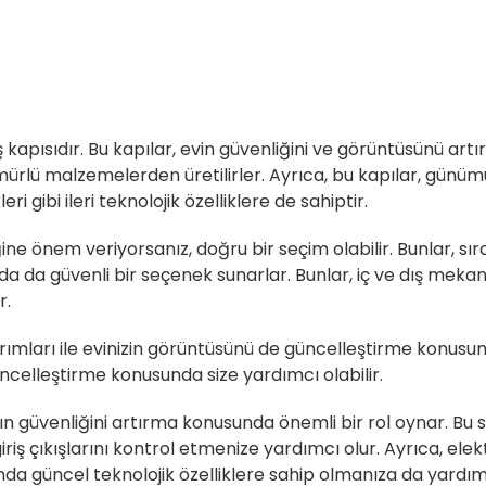
ş kapısıdır. Bu kapılar, evin güvenliğini ve görüntüsünü artı
lü malzemelerden üretilirler. Ayrıca, bu kapılar, günümüzd
 gibi ileri teknolojik özelliklere de sahiptir.
ğine önem veriyorsanız, doğru bir seçim olabilir. Bunlar, 
a da güvenli bir seçenek sunarlar. Bunlar, iç ve dış mekanla
r.
ımları ile evinizin görüntüsünü de güncelleştirme konusund
güncelleştirme konusunda size yardımcı olabilir.
nın güvenliğini artırma konusunda önemli bir rol oynar. Bu s
riş çıkışlarını kontrol etmenize yardımcı olur. Ayrıca, elekt
da güncel teknolojik özelliklere sahip olmanıza da yardımc