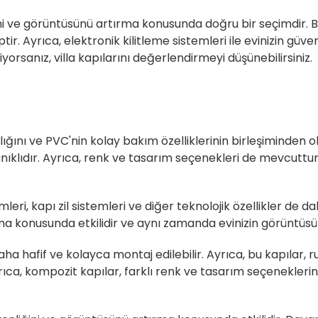
ni ve görüntüsünü artırma konusunda doğru bir seçimdir. Bu
r. Ayrıca, elektronik kilitleme sistemleri ile evinizin güve
orsanız, villa kapılarını değerlendirmeyi düşünebilirsiniz.
lığını ve PVC'nin kolay bakım özelliklerinin birleşiminden ol
anıklıdır. Ayrıca, renk ve tasarım seçenekleri de mevcutt
leri, kapı zil sistemleri ve diğer teknolojik özellikler de da
rtırma konusunda etkilidir ve aynı zamanda evinizin görüntüs
aha hafif ve kolayca montaj edilebilir. Ayrıca, bu kapılar,
rıca, kompozit kapılar, farklı renk ve tasarım seçenekleri