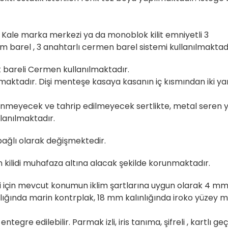
ır. Kale marka merkezi ya da monoblok kilit emniyetli 3
stem barel , 3 anahtarlı cermen barel sistemi kullanılmaktad
lit bareli Cermen kullanılmaktadır.
maktadır. Dişi menteşe kasaya kasanın iç kısmından iki ya
elinmeyecek ve tahrip edilmeyecek sertlikte, metal seren y
lanılmaktadır.
bağlı olarak değişmektedir.
 kilidi muhafaza altına alacak şekilde korunmaktadır.
ği için mevcut konumun iklim şartlarına uygun olarak 4 mm
ığında marin kontrplak, 18 mm kalınlığında iroko yüzey m
tegre edilebilir. Parmak izli, iris tanıma, şifreli , kartlı g