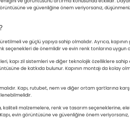
güvenliğini ve görüntüsünü artırma konusunda etkilidir. Daya
 görüntüsüne ve güvenliğine önem veriyorsanız, düşünmeni
?
retilmeli ve güçlü yapıya sahip olmalıdır. Ayrıca, kapını
k seçenekleri de önemlidir ve evin renk tonlarına uygun ol
leri, kapı zil sistemleri ve diğer teknolojik özelliklere sahip
üntüsüne de katkıda bulunur. Kapının montajı da kolay o
olmalıdır. Kapı, rutubet, nem ve diğer ortam şartlarına karş
lenebilmelidir.
a, kaliteli malzemelere, renk ve tasarım seçeneklerine, ele
ır. Kapı, evin görüntüsüne ve güvenliğine önem veriyorsanı