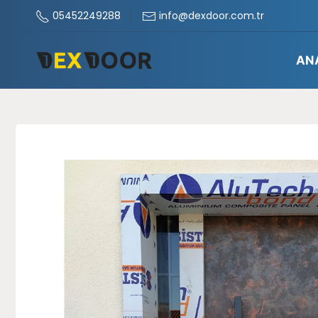
05452249288
info@dexdoor.com.tr
AN