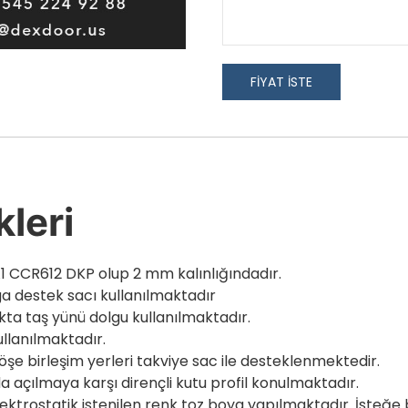
FİYAT İSTE
kleri
i A1 CCR612 DKP olup 2 mm kalınlığındadır.
ga destek sacı kullanılmaktadır
ukta taş yünü dolgu kullanılmaktadır.
ullanılmaktadır.
öşe birleşim yerleri takviye sac ile desteklenmektedir.
da açılmaya karşı dirençli kutu profil konulmaktadır.
elektrostatik istenilen renk toz boya yapılmaktadır. İste