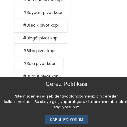
#Bayburt pivot kapı
#Bilecik pivot kapı
#Bingöl pivot kapı
#Bitlis pivot kapı
#Bolu pivot kapı
#Burdur pivot kapı
Çerez Politikası
#Bursa pivot kapı
Sitemizden en iyi şekilde faydalanabilmeniz için çerezler
#Çanakkale pivot kapı
kullanılmaktadır. Bu siteye giriş yaparak çerez kullanımını kabul etmi
sayılıyorsunuz.
#Çankırı pivot kapı
KABUL EDİYORUM