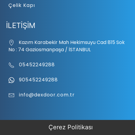
Çelik Kapı
İLETİŞİM
Kazım Karabekir Mah Hekimsuyu Cad 815 Sok
No : 74 Gaziosmanpaşa / İSTANBUL
05452249288
905452249288
info@dexdoor.com.tr
Çerez Politikası