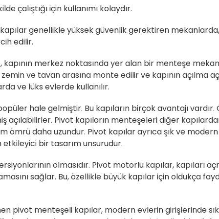
ilde çalıştığı için kullanımı kolaydır.
ik kapılar genellikle yüksek güvenlik gerektiren mekanlard
ih edilir.
e, kapının merkez noktasında yer alan bir menteşe mekani
e zemin ve tavan arasına monte edilir ve kapının açılma açıs
arda ve lüks evlerde kullanılır.
opüler hale gelmiştir. Bu kapıların birçok avantajı vardır. Ö
iş açılabilirler. Pivot kapıların menteşeleri diğer kapılard
 ömrü daha uzundur. Pivot kapılar ayrıca şık ve modern b
 etkileyici bir tasarım unsurudur.
versiyonlarının olmasıdır. Pivot motorlu kapılar, kapıları
asını sağlar. Bu, özellikle büyük kapılar için oldukça fayda
nen pivot menteşeli kapılar, modern evlerin girişlerinde sıklı