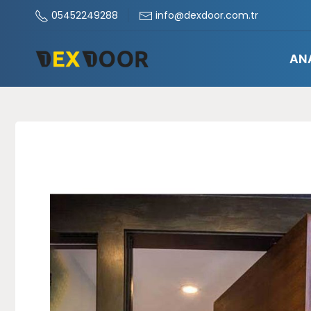
05452249288
info@dexdoor.com.tr
AN