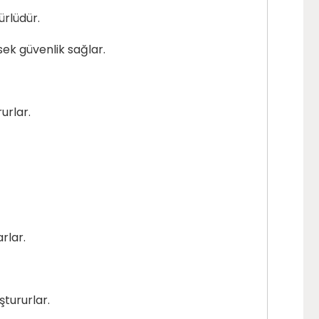
ürlüdür.
sek güvenlik sağlar.
urlar.
rlar.
ştururlar.