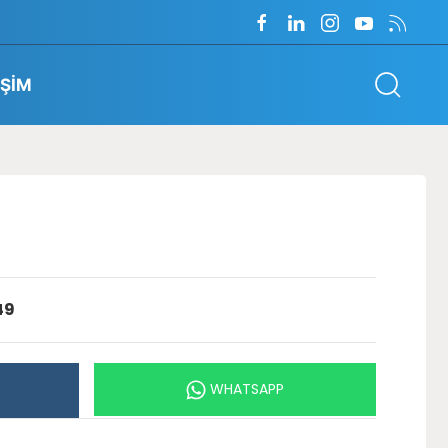
İŞİM
49
WHATSAPP