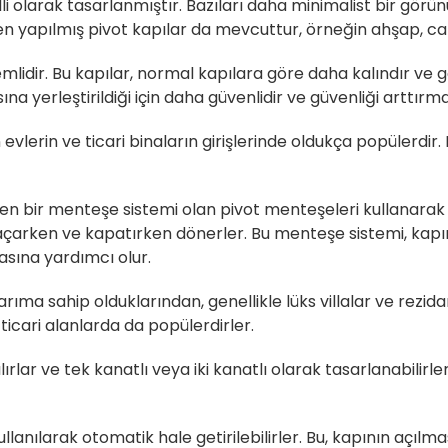
nelli olarak tasarlanmıştır. Bazıları daha minimalist bir gör
den yapılmış pivot kapılar da mevcuttur, örneğin ahşap, 
mlidir. Bu kapılar, normal kapılara göre daha kalındır ve g
a yerleştirildiği için daha güvenlidir ve güvenliği arttırmak
lerin ve ticari binaların girişlerinde oldukça popülerdir. P
len bir menteşe sistemi olan pivot menteşeleri kullanarak a
açarken ve kapatırken dönerler. Bu menteşe sistemi, kapını
sına yardımcı olur.
ıma sahip olduklarından, genellikle lüks villalar ve rezidans
i ticari alanlarda da popülerdirler.
rlar ve tek kanatlı veya iki kanatlı olarak tasarlanabilirle
llanılarak otomatik hale getirilebilirler. Bu, kapının açı