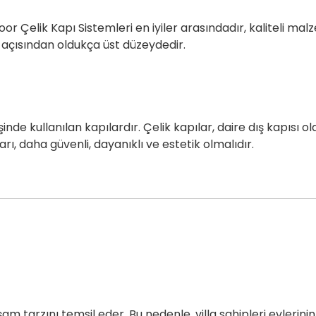
r Çelik Kapı Sistemleri en iyiler arasındadır, kaliteli malz
eri açısından oldukça üst düzeydedir.
şinde kullanılan kapılardır. Çelik kapılar, daire dış kapısı olar
ları, daha güvenli, dayanıklı ve estetik olmalıdır.
am tarzını temsil eder. Bu nedenle, villa sahipleri evlerinin g