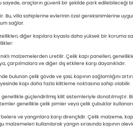
 sayede, araçların güvenli bir şekilde park edilebileceği bi
bilir. Bu, villa sahiplerine evlerinin özel gereksinimlerine 
yum sağlar.
 özellikleri, diğer kapılara kıyasla daha yüksek bir koruma 
ikler:
ıklı malzemelerden üretilir. Çelik kapı panelleri, genellikle 
ya, çarpılmalara ve diğer dış etkilere karşı dayanıklıdır.
inde bulunan çelik gövde ve şasi, kapının sağlamlığını artır
ayesinde kapı daha fazla kilitleme noktasına sahip olabilir.
 genellikle güçlendirilmiş kilit sistemleriyle donatılmıştır. B
stemler genellikle çelik pimler veya çelik çubuklar kullanarak
belere ve yangınlara karşı dirençlidir. Çelik malzeme, kapıy
u malzemeleri kullanılarak yangın sırasında kapının alevl