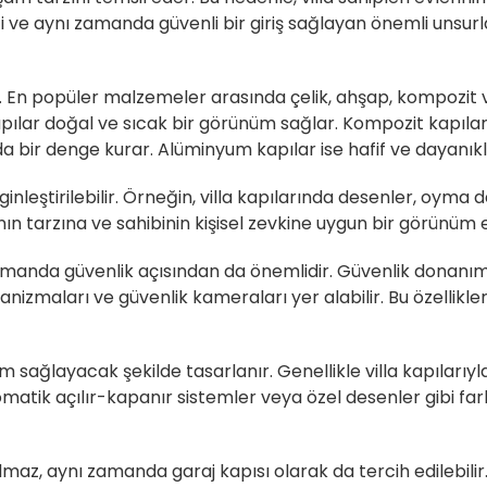
i ve aynı zamanda güvenli bir giriş sağlayan önemli unsurla
lir. En popüler malzemeler arasında çelik, ahşap, kompozit v
ılar doğal ve sıcak bir görünüm sağlar. Kompozit kapılar i
a bir denge kurar. Alüminyum kapılar ise hafif ve dayanıklı 
ginleştirilebilir. Örneğin, villa kapılarında desenler, oyma
anın tarzına ve sahibinin kişisel zevkine uygun bir görünüm el
 zamanda güvenlik açısından da önemlidir. Güvenlik donanımla
nizmaları ve güvenlik kameraları yer alabilir. Bu özellikler,
m sağlayacak şekilde tasarlanır. Genellikle villa kapılarıyl
tik açılır-kapanır sistemler veya özel desenler gibi farkl
nılmaz, aynı zamanda garaj kapısı olarak da tercih edilebilir.