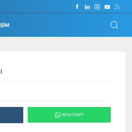
İŞİM
ı
WHATSAPP