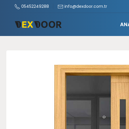
05452249288
info@dexdoor.com.tr
AN