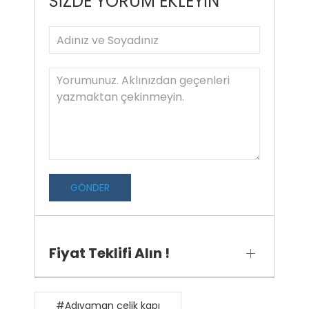
SİZDE YORUM EKLEYİN
GÖNDER
Fiyat Teklifi Alın !
#Adıyaman çelik kapı